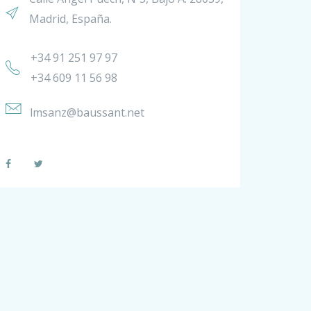
Madrid, España.
+34 91 251 97 97
+34 609 11 56 98
lmsanz@baussant.net