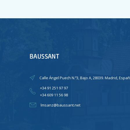
BAUSSANT
Calle Ángel Puech N.º3, Bajo A, 28039. Madrid, Españ
+34 91 251 97 97
+34 609 11 56 98
lmsanz@baussant.net