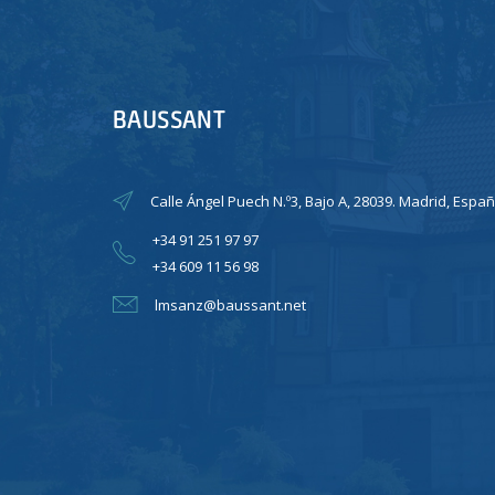
BAUSSANT
Calle Ángel Puech N.º3, Bajo A, 28039. Madrid, Españ
+34 91 251 97 97
+34 609 11 56 98
lmsanz@baussant.net