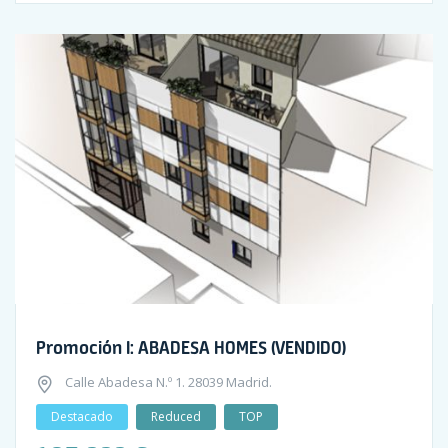
Promoción I: ABADESA HOMES (VENDIDO)
Calle Abadesa N.º 1. 28039 Madrid.
Destacado
Reduced
TOP