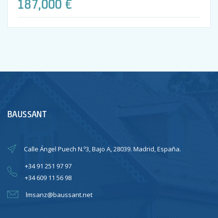
187,000 €
BAUSSANT
Calle Ángel Puech N.º3, Bajo A, 28039. Madrid, España.
+34 91 251 97 97
+34 609 11 56 98
lmsanz@baussant.net