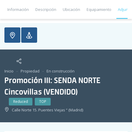
Información
Descripción
Ubicación
Equipamiento
Adjunto
Inicio
Propiedad
En construcción
Promoción III: SENDA NORTE
Cincovillas (VENDIDO)
Reduced
TOP
Calle Norte 15. Puentes Viejas “ (Madrid)