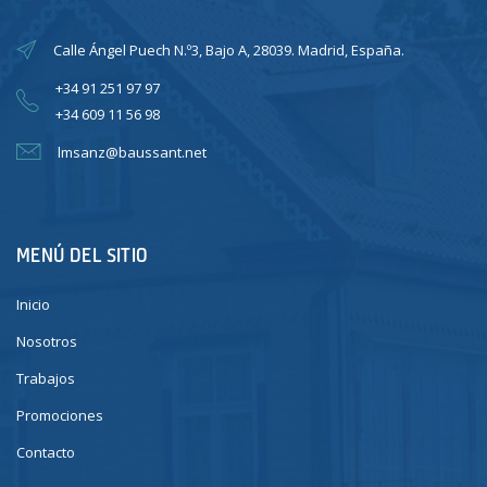
Calle Ángel Puech N.º3, Bajo A, 28039. Madrid, España.
+34 91 251 97 97
+34 609 11 56 98
lmsanz@baussant.net
MENÚ DEL SITIO
Inicio
Nosotros
Trabajos
Promociones
Contacto