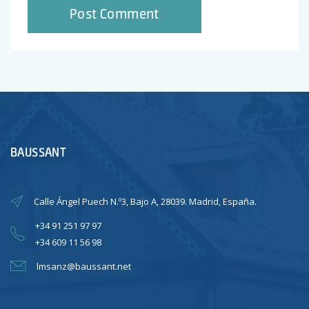
BAUSSANT
Calle Ángel Puech N.º3, Bajo A, 28039. Madrid, España.
+34 91 251 97 97
+34 609 11 56 98
lmsanz@baussant.net