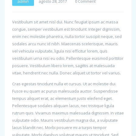
admin
agosto 28, 2017
0 Comment
Vestibulum sit amet nisl dui. Nunc feugiat ipsum ac massa
congue, semper vestibulum est tincidunt. Integer dignissim,
enim nec molestie pharetra, nulla tortor suscipit neque, sed
sodales arcu nunc id nibh. Maecenas scelerisque, mauris
vel vehicula vulputate, ligula nisi efficitur lorem, quis
vestibulum urna nisi eu odio. Pellentesque euismod porttitor
posuere. Vestibulum libero lorem, sagittis at malesuada
vitae, hendrerit nec nulla. Donec aliquet ut tortor vel varius.
Cras egestas tincidunt nulla et cursus. Ut ac molestie dui.
Fusce eu quam ac purus malesuada auctor. Suspendisse
tempus aliquet erat, ac elementum justo eleifend eget.
Pellentesque sodales aliquam lacus, nec tristique ligula
rutrum quis. Vivamus maximus malesuada dignissim. In vitae
vulputate odio. Mauris vestibulum magna dui, a vulputate
lacus blandit nec. Morbi posuere mi a turpis tempor
vulputate. Morbi dapibus volutpat mauris ut tincidunt. Sed