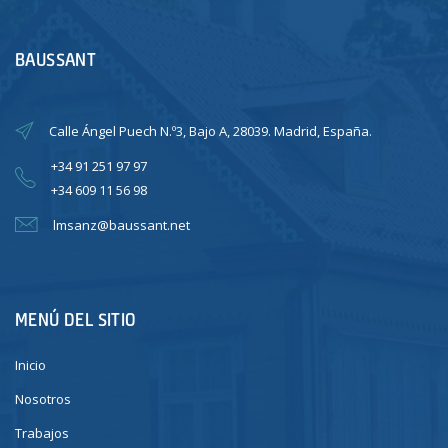
BAUSSANT
Calle Ángel Puech N.º3, Bajo A, 28039. Madrid, España.
+34 91 251 97 97
+34 609 11 56 98
lmsanz@baussant.net
MENÚ DEL SITIO
Inicio
Nosotros
Trabajos