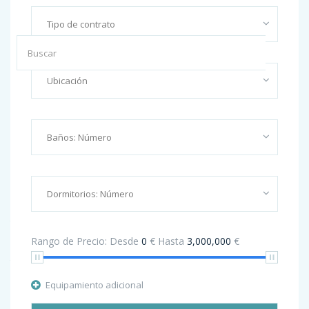
Recent Posts
Promoción III: SENDA NORTE CINCOVILLAS
Hello world!
The Leader In Real Estate Information Systems
Rango de Precio:
Desde
0
€
Hasta
3,000,000
€
This Week I Thought It Would Be Good Blog
Equipamiento adicional
Apartment for sale with high quality finishing