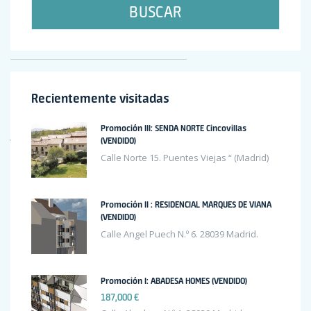
BUSCAR
Recent Comments
Recientemente visitadas
Henry Little
en
Apartment for sale with high quality finishing
Promoción III: SENDA NORTE Cincovillas
John Doe
en
Apartment for sale with high quality finishing
(VENDIDO)
Calle Norte 15. Puentes Viejas “ (Madrid)
Sandra Smith
en
Apartment for sale with high quality finishing
Mr WordPress
en
Hello world!
Promoción II : RESIDENCIAL MARQUES DE VIANA
(VENDIDO)
Archives
Calle Angel Puech N.º 6. 28039 Madrid.
Promoción I: ABADESA HOMES (VENDIDO)
octubre 2020
187,000 €