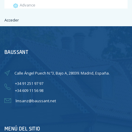
Advance
Acceder
Feed de entradas
Feed de comentarios
WordPress.org
BAUSSANT
Calle Ángel Puech N.º3, Bajo A, 28039. Madrid, España.
+34 91 251 97 97
+34 609 11 56 98
lmsanz@baussant.net
MENÚ DEL SITIO