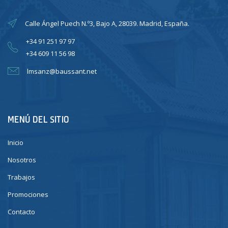
Calle Ángel Puech N.º3, Bajo A, 28039. Madrid, España.
+34 91 251 97 97
+34 609 11 56 98
lmsanz@baussant.net
MENÚ DEL SITIO
Inicio
Nosotros
Trabajos
Promociones
Contacto