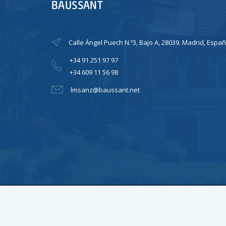
BAUSSANT
Calle Ángel Puech N.º3, Bajo A, 28039. Madrid, Españ
+34 91 251 97 97
+34 609 11 56 98
lmsanz@baussant.net