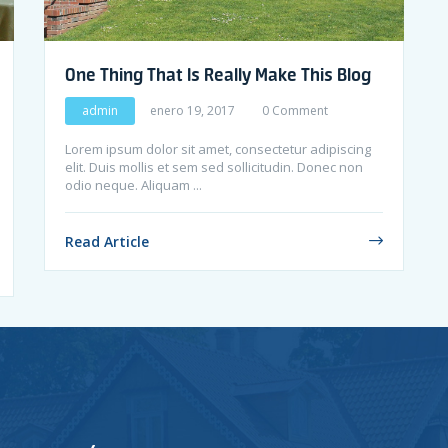
One Thing That Is Really Make This Blog
admin
enero 19, 2017
0 Comment
Lorem ipsum dolor sit amet, consectetur adipiscing
elit. Duis mollis et sem sed sollicitudin. Donec non
odio neque. Aliquam ...
Read Article