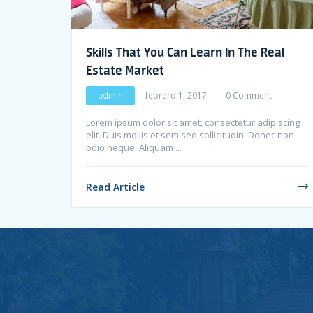
Skills That You Can Learn In The Real
Estate Market
admin
febrero 1, 2017
0 Comment
Lorem ipsum dolor sit amet, consectetur adipiscing
elit. Duis mollis et sem sed sollicitudin. Donec non
odio neque. Aliquam ...
Read Article