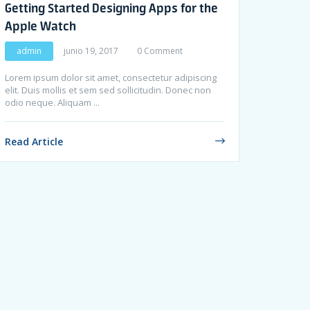
Getting Started Designing Apps for the
Apple Watch
admin
junio 19, 2017
0 Comment
Lorem ipsum dolor sit amet, consectetur adipiscing
elit. Duis mollis et sem sed sollicitudin. Donec non
odio neque. Aliquam ...
Read Article