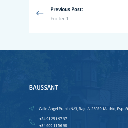
Previous Post:
Footer 1
BAUSSANT
Calle Ángel Puech N.º3, Bajo A, 28039. Madrid, Españ
+34 91 251 97 97
+34 609 11 56 98