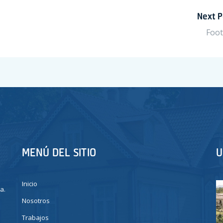
Next P
Foot
MENÚ DEL SITIO
U
Inicio
a.
Nosotros
Trabajos