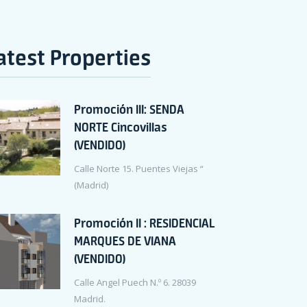
atest Properties
Promoción III: SENDA
NORTE Cincovillas
(VENDIDO)
Calle Norte 15. Puentes Viejas “
(Madrid)
Promoción II : RESIDENCIAL
MARQUES DE VIANA
(VENDIDO)
Calle Angel Puech N.º 6. 28039
Madrid.