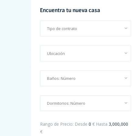
Encuentra tu nueva casa
Promoción III: SENDA NORTE CINCOVILLAS
Hello world!
The Leader In Real Estate Information Systems
This Week I Thought It Would Be Good Blog
Apartment for sale with high quality finishing
Recent Comments
Rango de Precio:
Desde
0
€
Hasta
3,000,000
€
Henry Little
en
Apartment for sale with high quality finish