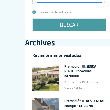
John Doe
en
Apartment for sale with high quality finishing
Equipamiento adicional
Sandra Smith
en
Apartment for sale with high quality fini
BUSCAR
Mr WordPress
en
Hello world!
Archives
Recientemente visitadas
octubre 2020
Promoción III: SENDA
NORTE Cincovillas
octubre 2017
(VENDIDO)
Calle Norte 15. Puentes
agosto 2017
Viejas “ (Madrid)
junio 2017
Promoción II : RESIDENCIAL
febrero 2017
MARQUES DE VIANA