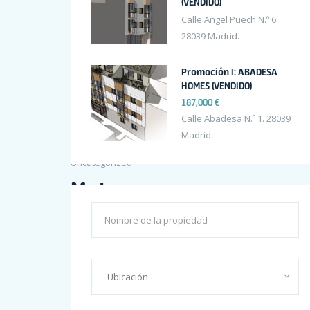
(VENDIDO)
enero 2017
Calle Angel Puech N.º 6.
Categories
28039 Madrid.
Promoción I: ABADESA
HOMES (VENDIDO)
187,000 €
Construction
Calle Abadesa N.º 1. 28039
Marketing
Madrid.
Uncategorized
Meta
Acceder
Feed de entradas
Feed de comentarios