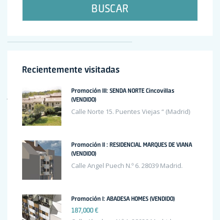
BUSCAR
Recent Comments
Recientemente visitadas
Henry Little
en
Apartment for sale with high quality finishing
Promoción III: SENDA NORTE Cincovillas
John Doe
en
Apartment for sale with high quality finishing
(VENDIDO)
Calle Norte 15. Puentes Viejas “ (Madrid)
Sandra Smith
en
Apartment for sale with high quality finishing
Mr WordPress
en
Hello world!
Promoción II : RESIDENCIAL MARQUES DE VIANA
(VENDIDO)
Archives
Calle Angel Puech N.º 6. 28039 Madrid.
Promoción I: ABADESA HOMES (VENDIDO)
octubre 2020
187,000 €