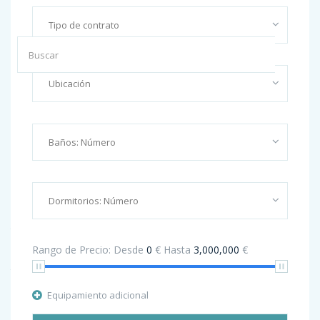
Recent Posts
Promoción III: SENDA NORTE CINCOVILLAS
Hello world!
The Leader In Real Estate Information Systems
Rango de Precio:
Desde
0
€
Hasta
3,000,000
€
This Week I Thought It Would Be Good Blog
Equipamiento adicional
Apartment for sale with high quality finishing