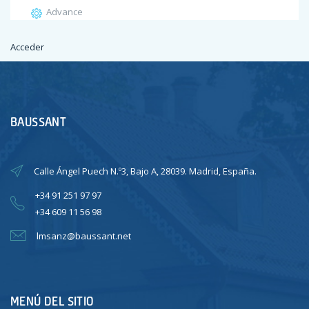
Advance
Acceder
Feed de entradas
Feed de comentarios
WordPress.org
BAUSSANT
Calle Ángel Puech N.º3, Bajo A, 28039. Madrid, España.
+34 91 251 97 97
+34 609 11 56 98
lmsanz@baussant.net
MENÚ DEL SITIO