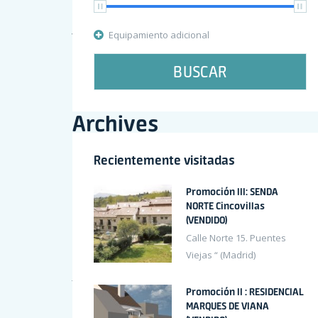
John Doe
en
Apartment for sale with high quality finishing
Equipamiento adicional
Sandra Smith
en
Apartment for sale with high quality fini
BUSCAR
Mr WordPress
en
Hello world!
Archives
Recientemente visitadas
octubre 2020
Promoción III: SENDA
NORTE Cincovillas
octubre 2017
(VENDIDO)
Calle Norte 15. Puentes
agosto 2017
Viejas “ (Madrid)
junio 2017
Promoción II : RESIDENCIAL
febrero 2017
MARQUES DE VIANA