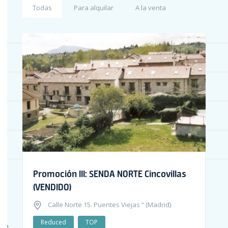
Todas
Para alquilar
A la venta
Promoción III: SENDA NORTE Cincovillas
(VENDIDO)
Calle Norte 15. Puentes Viejas “ (Madrid)
Reduced
TOP
ing