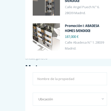
(VENDIDO)
enero 2017
Calle Angel Puech N.º 6.
Categories
28039 Madrid.
Promoción I: ABADESA
HOMES (VENDIDO)
187,000 €
Construction
Calle Abadesa N.º 1. 28039
Marketing
Madrid.
Uncategorized
Meta
Acceder
Feed de entradas
Feed de comentarios