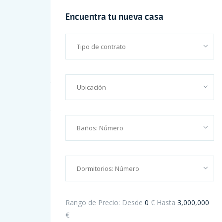
Encuentra tu nueva casa
Promoción III: SENDA NORTE CINCOVILLAS
Hello world!
The Leader In Real Estate Information Systems
This Week I Thought It Would Be Good Blog
Apartment for sale with high quality finishing
Recent Comments
Rango de Precio:
Desde
0
€
Hasta
3,000,000
€
Henry Little
en
Apartment for sale with high quality finish